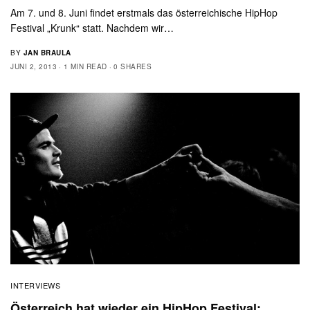
Am 7. und 8. Juni findet erstmals das österreichische HipHop
Festival „Krunk“ statt. Nachdem wir…
BY
JAN BRAULA
JUNI 2, 2013
1 MIN READ
0 SHARES
INTERVIEWS
Österreich hat wieder ein HipHop Festival: