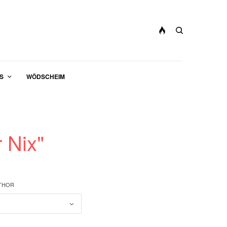
S
WÖDSCHEIM
r Nix"
UTHOR