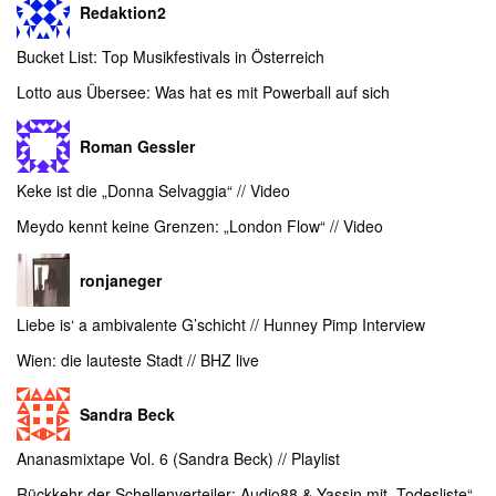
Redaktion2
Bucket List: Top Musikfestivals in Österreich
Lotto aus Übersee: Was hat es mit Powerball auf sich
Roman Gessler
Keke ist die „Donna Selvaggia“ // Video
Meydo kennt keine Grenzen: „London Flow“ // Video
ronjaneger
Liebe is‘ a ambivalente G’schicht // Hunney Pimp Interview
Wien: die lauteste Stadt // BHZ live
Sandra Beck
Ananasmixtape Vol. 6 (Sandra Beck) // Playlist
Rückkehr der Schellenverteiler: Audio88 & Yassin mit „Todesliste“