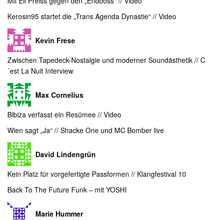
Mit Eli Preiss gegen den „Endboss“ // Video
Kerosin95 startet die „Trans Agenda Dynastie“ // Video
Kevin Frese
Zwischen Tapedeck-Nostalgie und moderner Soundästhetik // C
´est La Nuit Interview
Max Cornelius
Bibiza verfasst ein Resümee // Video
Wien sagt „Ja“ // Shacke One und MC Bomber live
David Lindengrün
Kein Platz für vorgefertigte Passformen // Klangfestival 10
Back To The Future Funk – mit YOSHI
Marie Hummer