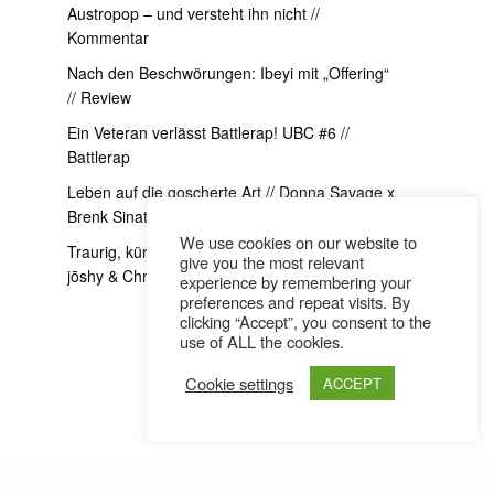
Austropop – und versteht ihn nicht //
Kommentar
Nach den Beschwörungen: Ibeyi mit „Offering“
// Review
Ein Veteran verlässt Battlerap! UBC #6 //
Battlerap
Leben auf die goscherte Art // Donna Savage x
Brenk Sinatra Interview
We use cookies on our website to
Traurig, kürzer und ein bisschen exzessiver //
give you the most relevant
jōshy & Christoh im Interview
experience by remembering your
preferences and repeat visits. By
clicking “Accept”, you consent to the
use of ALL the cookies.
Cookie settings
ACCEPT