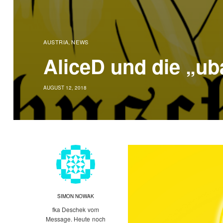
AUSTRIA
NEWS
,
AliceD und die „ub
AUGUST 12, 2018
SIMON NOWAK
fka Deschek vom
Message. Heute noch