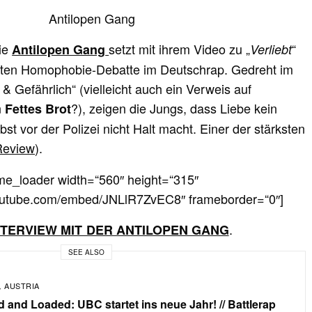
Die
setzt mit ihrem Video zu „
“
Antilopen Gang
Verliebt
nten Homophobie-Debatte im Deutschrap. Gedreht im
 Gefährlich“ (vielleicht auch ein Verweis auf
n
?), zeigen die Jungs, dass Liebe kein
Fettes Brot
st vor der Polizei nicht Halt macht. Einer der stärksten
Review
).
ame_loader width=“560″ height=“315″
youtube.com/embed/JNLlR7ZvEC8″ frameborder=“0″]
.
NTERVIEW MIT DER ANTILOPEN GANG
SEE ALSO
AUSTRIA
,
 and Loaded: UBC startet ins neue Jahr! // Battlerap