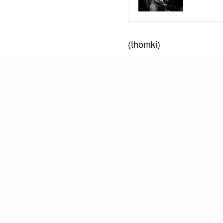
(thomki)
Ähnliche Pos
READ NEXT
Antilopen Gang – "Enk
KiD CuDi – love.
(Audio)
Unter dem "Enkeltric
verstanden, mit dem 
Müßig Gang - Schlof 
Skero und seine Kol
skurriles Video zu
Müßig Gang - Schlof 
Skero und seine Kol
skurriles Video zu