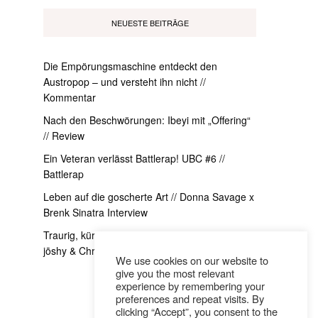
NEUESTE BEITRÄGE
Die Empörungsmaschine entdeckt den
Austropop – und versteht ihn nicht //
Kommentar
Nach den Beschwörungen: Ibeyi mit „Offering“
// Review
Ein Veteran verlässt Battlerap! UBC #6 //
Battlerap
Leben auf die goscherte Art // Donna Savage x
Brenk Sinatra Interview
Traurig, kürzer und ein bisschen exzessiver //
jōshy & Christoh im Interview
We use cookies on our website to
give you the most relevant
experience by remembering your
preferences and repeat visits. By
clicking “Accept”, you consent to the