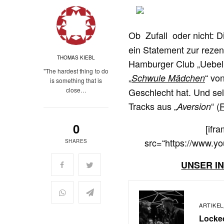
Ob Zufall oder nicht: 
ein Statement zur reze
THOMAS KIEBL
Hamburger Club „Uebel &
"The hardest thing to do
„
“ vo
Schwule Mädchen
is something that is
close…
Geschlecht hat. Und selb
Tracks aus „
“ (
Aversion
0
[ifr
src=“https://www.
SHARES
UNSER I
ARTIKEL
Locked