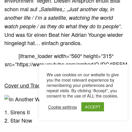
t“ liegen. Diesen Anspruch erfüllt Bilal
environmen
schon mal auf „
„:
Satellites
„Just another day, in
another life / I’m a satellite, watching the world
watch people / as they do what they do to people“.
Und was für einen Beat hier Adrian Younge wieder
hingelegt hat… einfach grandios.
[iframe_loader width=“560″ height=“315″
src=“https://www.youtube.com/embed/QJDC4BEEM
wo“ frameborder=“0″]
We use cookies on our website to give
you the most relevant experience by
Cover und Tracklist:
remembering your preferences and
repeat visits. By clicking “Accept”, you
consent to the use of ALL the cookies.
Cookie settings
ACCEPT
1. Sirens II
2. Star Now
3. Open up the Door