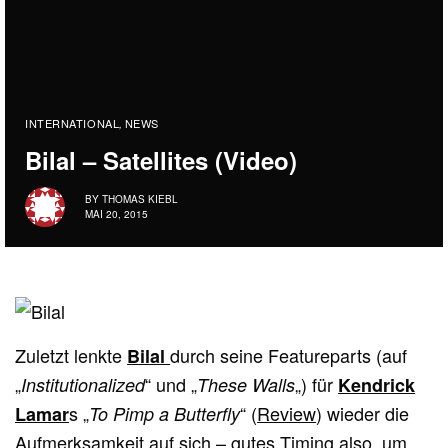
INTERNATIONAL
NEWS
,
Bilal – Satellites (Video)
BY
THOMAS KIEBL
MAI 20, 2015
Zuletzt lenkte
durch seine Featureparts (auf
Bilal
„
“ und „
„) für
Institutionalized
These Walls
Kendrick
s „
“ (
Review
) wieder die
Lamar
To Pimp a Butterfly
Aufmerksamkeit auf sich – gutes Timing also, um