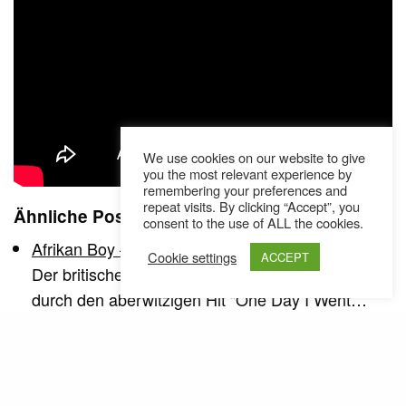
We use cookies on our website to give
you the most relevant experience by
remembering your preferences and
repeat visits. By clicking “Accept”, you
Ähnliche Posts
consent to the use of ALL the cookies.
Afrikan Boy – "Border Business" // Video
Cookie settings
ACCEPT
Der britische Grime-MC Afrikan Boy, den meisten
durch den aberwitzigen Hit "One Day I Went…
Sliver - Mr Business (Video)
Sliver kritisiert Mr. Business aka unsere
Marktwirtschaft. Dazu gibts ein feines Video von