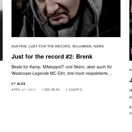
AUSTRIA
JUST FOR THE RECORD
KOLUMNEN
NEWS
,
,
,
Just for the record #2: Brenk
Beats für Kamp, MAdoppelT und Skero, aber auch für
A
Westcoast-Legende MC Eiht, drei hoch respektierte…
BY
ALEX
H
APRIL 27, 2012
1 MIN READ
0 SHARES
u
B
M