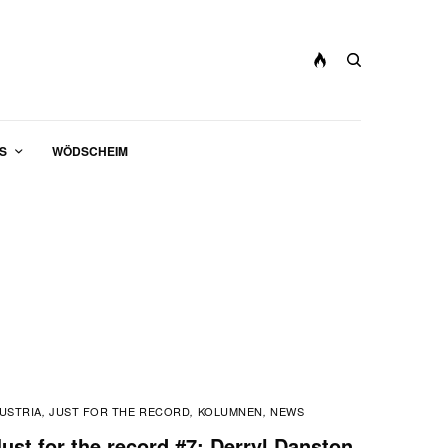
S
WÖDSCHEIM
USTRIA
JUST FOR THE RECORD
KOLUMNEN
NEWS
,
,
,
Just for the record #7: Derryl Danston