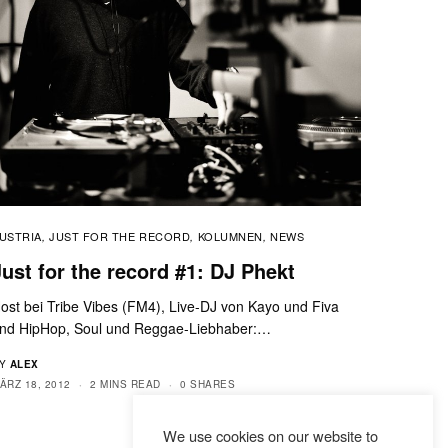
USTRIA
JUST FOR THE RECORD
KOLUMNEN
NEWS
,
,
,
Just for the record #1: DJ Phekt
ost bei Tribe Vibes (FM4), Live-DJ von Kayo und Fiva
nd HipHop, Soul und Reggae-Liebhaber:…
Y
ALEX
ÄRZ 18, 2012
2 MINS READ
0 SHARES
We use cookies on our website to