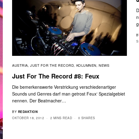
D
n
g
B
S
AUSTRIA
JUST FOR THE RECORD
KOLUMNEN
NEWS
,
,
,
Just For The Record #8: Feux
Die bemerkenswerte Verstrickung verschiedenartiger
Sounds und Genres darf man getrost Feux‘ Spezialgebiet
nennen. Der Beatmacher…
BY
REDAKTION
OKTOBER 18, 2012
2 MINS READ
0 SHARES