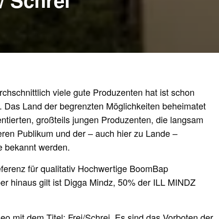
chschnittlich viele gute Produzenten hat ist schon
. Das Land der begrenzten Möglichkeiten beheimatet
entierten, großteils jungen Produzenten, die langsam
eren Publikum und der – auch hier zu Lande –
 bekannt werden.
Referenz für qualitativ Hochwertige BoomBap
er hinaus gilt ist Digga Mindz, 50% der ILL MINDZ
deo mit dem Titel: Frei/Schrei. Es sind das Vorboten der