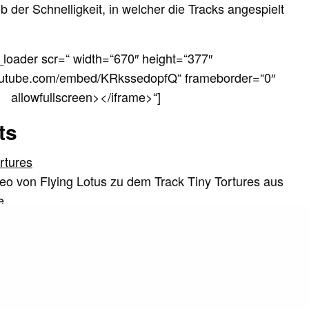
 der Schnelligkeit, in welcher die Tracks angespielt
_loader scr=“ width=“670″ height=“377″
outube.com/embed/KRkssedopfQ“ frameborder=“0″
allowfullscreen></iframe>“]
ts
ortures
o von Flying Lotus zu dem Track Tiny Tortures aus
he…
g Lotus - Vision of Violet
 James bringt über das britische Label, das unter der
ortures