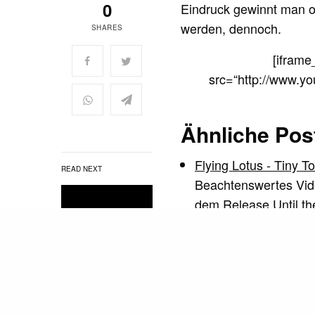
0
Eindruck gewinnt man ob
werden, dennoch.
SHARES
[iframe
src=“http://www.y
Ähnliche Pos
Flying Lotus - Tiny T
READ NEXT
Beachtenswertes Vide
dem Release Until t
José James feat. Flyin
Der Jazz Sänger José
Gilde von…
A YO KAMMZAI –
Flying Lotus - Tiny T
art for the people