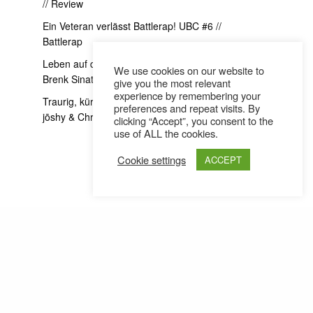
// Review
Ein Veteran verlässt Battlerap! UBC #6 //
Battlerap
Leben auf die goscherte Art // Donna Savage x
We use cookies on our website to
Brenk Sinatra Interview
give you the most relevant
experience by remembering your
Traurig, kürzer und ein bisschen exzessiver //
preferences and repeat visits. By
jōshy & Christoh im Interview
clicking “Accept”, you consent to the
use of ALL the cookies.
Cookie settings
ACCEPT