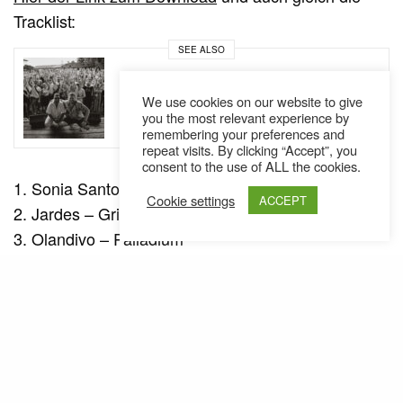
Tracklist:
SEE ALSO
NEWS
Ein Veteran verlässt Battlerap! UBC
We use cookies on our website to give
#6 // Battlerap
you the most relevant experience by
remembering your preferences and
repeat visits. By clicking “Accept”, you
consent to the use of ALL the cookies.
1. Sonia Santos – Speed
Cookie settings
ACCEPT
2. Jardes – Grilos Da Vida
3. Olandivo – Palladium
4. Farufyno – Se Ganho Na Loteca
5. Jorge Ben – Pulo Pulo
6. Sidney Miller – Ora Acho Que Vou Embora
7. Abilio Manoel – Pena Verde
8. Roberto Carlos – Fa Do Monoquino
9. Abilo Manoel – Luiza Manequin (Versao)