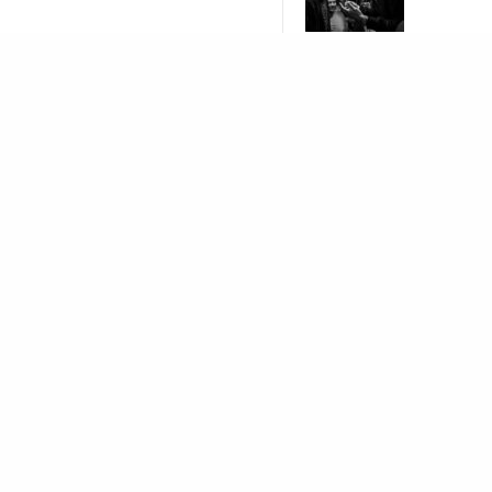
[iframe_loader width=“5
READ NEXT
src=“http://www.youtu
(JG)
Ähnliche Pos
Mosch auf eigenen
Wegen
Kreiml & Samurai - W
Ein bisschen Abkühlu
hätten sich die Bes
Kreiml & Samurai fea
Klassisch und edel m
des Videos begegne
Kreiml & Samurai - L