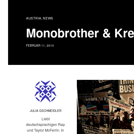
AUSTRIA
NEWS
,
Monobrother & Kre
FEBRUAR 11, 2013
JULIA GSCHMEIDLER
Liebt
deutschsprachigen Rap
und Taylor McFerrin. In