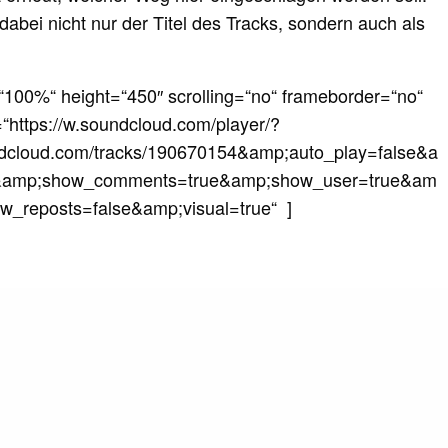
 dabei nicht nur der Titel des Tracks, sondern auch als
“100%“ height=“450″ scrolling=“no“ frameborder=“no“
=“https://w.soundcloud.com/player/?
ndcloud.com/tracks/190670154&amp;auto_play=false&a
se&amp;show_comments=true&amp;show_user=true&am
w_reposts=false&amp;visual=true“ ]
ts
ts - Let the Bass Go (Video)
uch ja schon vor längerer Zeit präsentiert, nun erfuhr
ts - Let the Bass Go (Video)