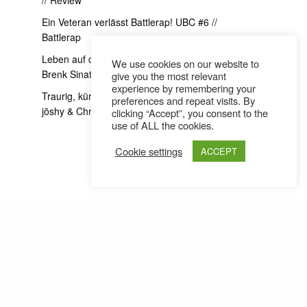
Ein Veteran verlässt Battlerap! UBC #6 //
Battlerap
Leben auf die goscherte Art // Donna Savage x
We use cookies on our website to
Brenk Sinatra Interview
give you the most relevant
experience by remembering your
Traurig, kürzer und ein bisschen exzessiver //
preferences and repeat visits. By
jōshy & Christoh im Interview
clicking “Accept”, you consent to the
use of ALL the cookies.
Cookie settings
ACCEPT