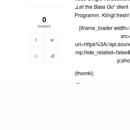
„
“ dient
Let the Bass Go
Programm. Klingt fresh!
0
[iframe_loader width=
SHARES
src
url=https%3A//api.sou
mp;hide_related=fal
p;sho
(thomki)
Ähnliche Pos
Opio x Free The Robo
READ NEXT
Den Track haben wir e
Joey Bada$$ – Like
"Let the…
Me (ft. BJ The
Chicago Kid, prod.
Opio x Free The Robo
by J Dilla & The