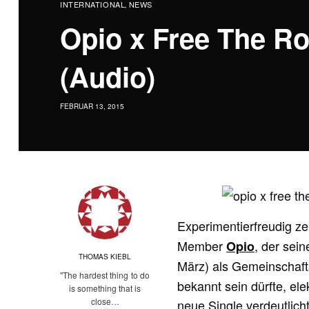
INTERNATIONAL
NEWS
,
Opio x Free The Ro
(Audio)
FEBRUAR 13, 2015
Experimentierfreudig ze
Member
, der sei
Opio
THOMAS KIEBL
März) als Gemeinschaft
"The hardest thing to do
bekannt sein dürfte, ele
is something that is
close…
neue Single verdeutlich