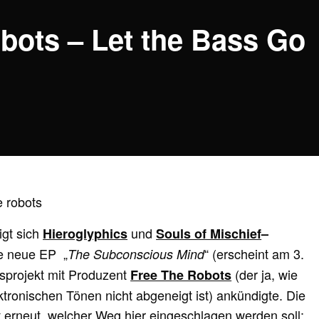
bots – Let the Bass Go
igt sich
und
Hieroglyphics
Souls of Mischief
–
ne neue EP „
“ (erscheint am 3.
The Subconscious Mind
sprojekt mit Produzent
(der ja, wie
Free The Robots
ktronischen Tönen nicht abgeneigt ist) ankündigte. Die
t erneut, welcher Weg hier eingeschlagen werden soll: