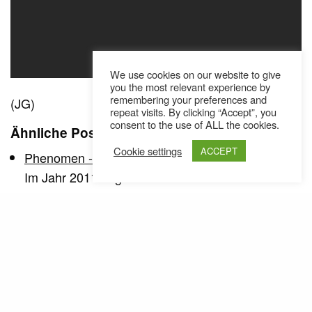
We use cookies on our website to give
you the most relevant experience by
remembering your preferences and
(JG)
repeat visits. By clicking “Accept”, you
consent to the use of ALL the cookies.
Ähnliche Posts
Cookie settings
ACCEPT
Phenomen - Immer da (Video)
Im Jahr 2011 begann für Phenomen mit seinem
Debüt Mixtape "NEXTHOMERECLEVELSHIAAT",
auf welchem Feature-Gäste wie…
Phenomen - So Nice (90s) (Video)
Man muss keinen Boombap machen, um die
Nostalgie hochzuhalten. Schön war es für
Phenomen, als…