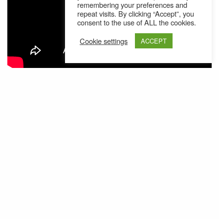
remembering your preferences and
repeat visits. By clicking “Accept”, you
consent to the use of ALL the cookies.
Cookie settings
ACCEPT
Ähnliche Posts
ROBB – 8th Grade // Video
Die Wiener Soul-Connection ROBB verbringt viel
Zeit im Studio – ein derart komplexer Song wie
"8th Grade" schreibt…
ROBB – Feeling This // Live Video
Um das Wiener Soul-Kollektiv ROBB war es
einige Zeit ruhiger geworden. Doch endlich
bekommen wir wieder ein…