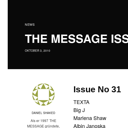
NEWS
THE MESSAGE ISS
OKTOBER 3, 2010
Issue No 31
TEXTA
Big J
DANIEL SHAKED
Marlena Shaw
Als er 1997 THE
Albin Janoska
MESSAGE gründete,