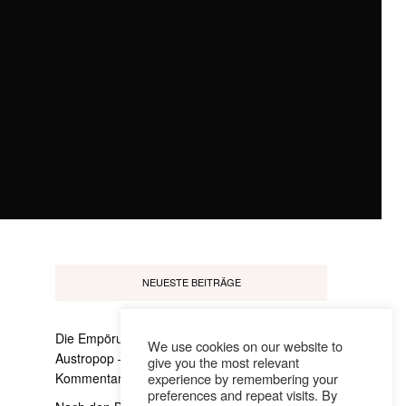
NEUESTE BEITRÄGE
Die Empörungsmaschine entdeckt den
We use cookies on our website to
Austropop – und versteht ihn nicht //
give you the most relevant
Kommentar
experience by remembering your
preferences and repeat visits. By