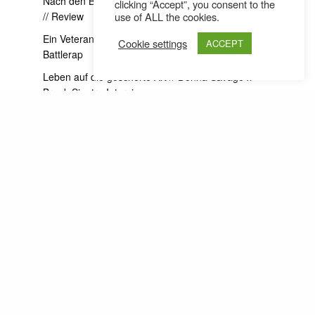
Nach den Beschwörungen: Ibeyi mit „Offering“
clicking “Accept”, you consent to the
// Review
use of ALL the cookies.
Ein Veteran verlässt Battlerap! UBC #6 //
Cookie settings
ACCEPT
Battlerap
Leben auf die goscherte Art // Donna Savage x
Brenk Sinatra Interview
Traurig, kürzer und ein bisschen exzessiver //
jōshy & Christoh im Interview