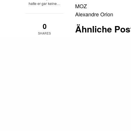
hatte er gar keine…
MOZ
Alexandre Orion
0
Ähnliche Pos
SHARES
THE MESSAGE ISSU
Bushido, Dilated Pe
THE MESSAGE ISSU
Nazar Digga Mindz B
THE MESSAGE ISSU
READ NEXT
Issue No34 Stieber T
THE MESSAGE
Clueso Dwele
ISSUE 32
DANIEL SHA
Als er 1997