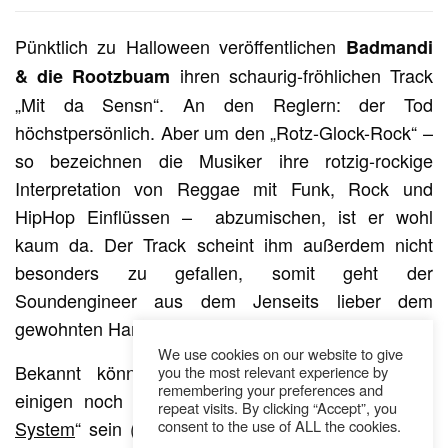
Pünktlich zu Halloween veröffentlichen
Badmandi
ihren schaurig-fröhlichen Track
& die Rootzbuam
„Mit da Sensn“. An den Reglern: der Tod
höchstpersönlich. Aber um den „Rotz-Glock-Rock“ –
so bezeichnen die Musiker ihre rotzig-rockige
Interpretation von Reggae mit Funk, Rock und
HipHop Einflüssen – abzumischen, ist er wohl
kaum da. Der Track scheint ihm außerdem nicht
besonders zu gefallen, somit geht der
Soundengineer aus dem Jenseits lieber dem
gewohnten Handwerk nach.
We use cookies on our website to give
Bekannt könnten Badmandi & die Rootzbuam
you the most relevant experience by
remembering your preferences and
einigen noch durch ihren Song „
Wicked Babylon
repeat visits. By clicking “Accept”, you
consent to the use of ALL the cookies.
System
“ sein (in Zusammenarbeit mit
),
Holy Moly