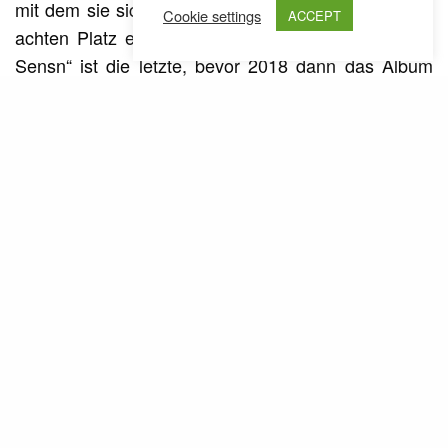
mit dem sie sich beim FM4-Protestsongcontest den
Cookie settings
ACCEPT
achten Platz ergattern konnten. Die Single „Mit da
Sensn“ ist die letzte, bevor 2018 dann das Album
„Schoi und Rauch“ über
releast
März Records
werden soll.
Ähnliche Posts