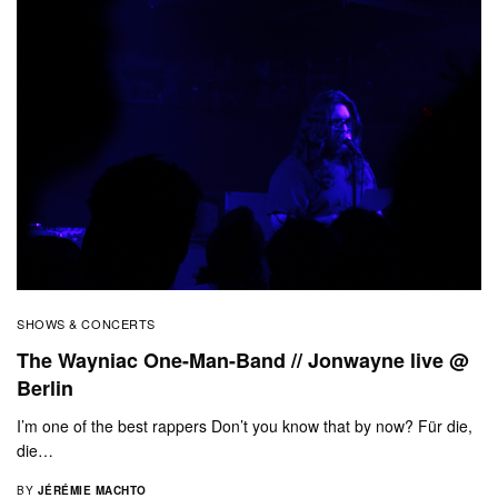
SHOWS & CONCERTS
The Wayniac One-Man-Band // Jonwayne live @
Berlin
I’m one of the best rappers Don’t you know that by now? Für die,
die…
BY
JÉRÉMIE MACHTO