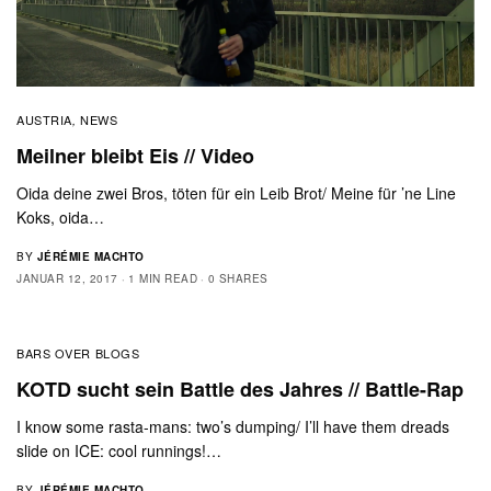
AUSTRIA
NEWS
,
Meilner bleibt Eis // Video
Oida deine zwei Bros, töten für ein Leib Brot/ Meine für ’ne Line
Koks, oida…
BY
JÉRÉMIE MACHTO
JANUAR 12, 2017
1 MIN READ
0 SHARES
BARS OVER BLOGS
KOTD sucht sein Battle des Jahres // Battle-Rap
I know some rasta-mans: two’s dumping/ I’ll have them dreads
slide on ICE: cool runnings!…
BY
JÉRÉMIE MACHTO