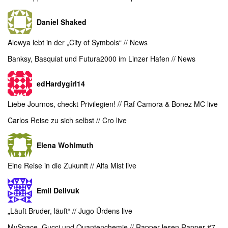
Daniel Shaked
Alewya lebt in der „City of Symbols“ // News
Banksy, Basquiat und Futura2000 im Linzer Hafen // News
edHardygirl14
Liebe Journos, checkt Privilegien! // Raf Camora & Bonez MC live
Carlos Reise zu sich selbst // Cro live
Elena Wohlmuth
Eine Reise in die Zukunft // Alfa Mist live
Emil Delivuk
„Läuft Bruder, läuft“ // Jugo Ürdens live
MySpace, Gucci und Quantenchemie // Rapper lesen Rapper #7