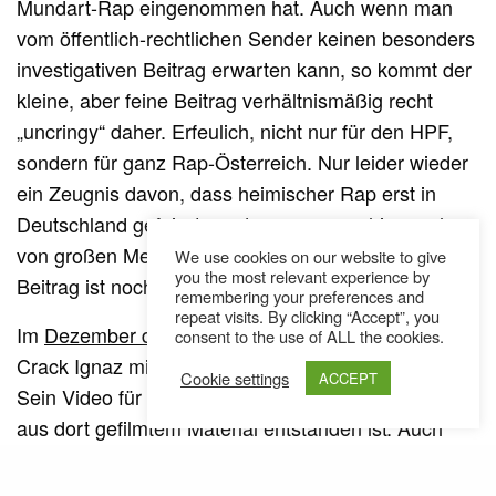
Mundart-Rap eingenommen hat. Auch wenn man
vom öffentlich-rechtlichen Sender keinen besonders
investigativen Beitrag erwarten kann, so kommt der
kleine, aber feine Beitrag verhältnismäßig recht
„uncringy“ daher. Erfeulich, nicht nur für den HPF,
sondern für ganz Rap-Österreich. Nur leider wieder
ein Zeugnis davon, dass heimischer Rap erst in
Deutschland gefeiert werden muss, um hier auch
von großen Medien geschätzt zu werden. Der
We use cookies on our website to give
you the most relevant experience by
Beitrag ist noch eine Woche in der
TVthek
abrufbar.
remembering your preferences and
repeat visits. By clicking “Accept”, you
Im
Dezember des vergangenen Jahres
gastierte
consent to the use of ALL the cookies.
Crack Ignaz mit seinem HPF in der Arena Wien.
Cookie settings
ACCEPT
Sein Video für „
K1 Zeit
“ ist nicht das einzige, das
aus dort gefilmtem Material entstanden ist: Auch
das HPF-Mitglied
konnte die Kulisse
Krank Spenca
für einen seiner neuen Tracks nutzen. Die