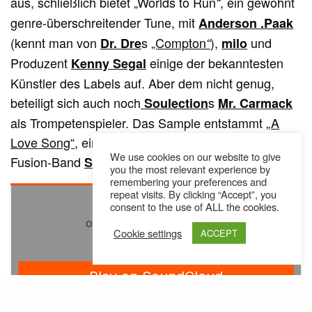
aus, schließlich bietet „Worlds to Run
, ein gewohnt
“
genre-überschreitender Tune, mit
Anderson .Paak
(kennt man von
s
„Compton
),
und
Dr. Dre
“
milo
Produzent
einige der bekanntesten
Kenny Segal
Künstler des Labels auf. Aber dem nicht genug,
beteiligt sich auch noch
s
Soulection
Mr. Carmack
als Trompetenspieler. Das Sample entstammt
„A
Love Song“
, ein Track der hawaiianischen Jazz-
We use cookies on our website to give
Fusion-Band
(1976).
Seawind
you the most relevant experience by
remembering your preferences and
repeat visits. By clicking “Accept”, you
consent to the use of ALL the cookies.
Cookie settings
ACCEPT