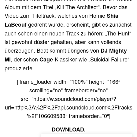
Album mit dem Titel „Kill The Architect“. Bevor das
Video zum Titeltrack, welches von Homie
Shia
gedreht wurde, erscheint, gibt es zunächst
LaBeouf
auch schon einen neuen Track zu hören: „The Hunt“
ist gewohnt düster gehalten, aber kann vollends
überzeugen. Beat kommt übrigens von
DJ Mighty
, der schon
-Klassiker wie „Suicidal Failure“
Mi
Cage
produzierte.
[iframe_loader width=“100%“ height=“166″
scrolling=“no“ frameborder=“no“
src=“https://w.soundcloud.com/player/?
url=http%3A%2F%2Fapi.soundcloud.com%2Ftracks
%2F106609588″ frameborder=“0″]
DOWNLOAD.