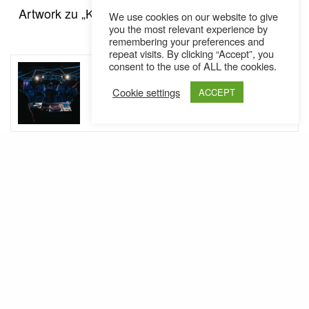
Artwork zu „Kill The Architect“, gestaltet von
Alex
We use cookies on our website to give
you the most relevant experience by
:
Pardee
remembering your preferences and
repeat visits. By clicking “Accept”, you
SEE ALSO
consent to the use of ALL the cookies.
AUSTRIA
NEWS
,
Auf ein letztes Battle in der Forelle
Cookie settings
ACCEPT
UBC #5 // Battlerap
(thomki)
Ähnliche Posts
Cage - This Place (Audio)
Cage hat Wort gehalten und gestern Abend einen
neuen Track aus "Kill the Architect" veröffentlicht.
…