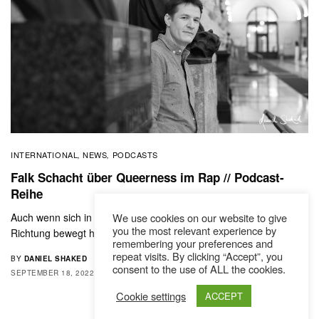
INTERNATIONAL
NEWS
PODCASTS
,
,
Falk Schacht über Queerness im Rap // Podcast-
Reihe
Auch wenn sich in den vergangenen Jahren vieles in die positive
We use cookies on our website to give
you the most relevant experience by
Richtung bewegt hat: Im…
remembering your preferences and
repeat visits. By clicking “Accept”, you
BY
DANIEL SHAKED
consent to the use of ALL the cookies.
SEPTEMBER 18, 2022
2 MINS READ
0 SHARES
Cookie settings
ACCEPT