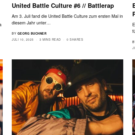
United Battle Culture #6 // Battlerap
Am 3. Juli fand die United Battle Culture zum ersten Mal in
diesem Jahr unter…
a
E
f
BY
GEORG BUCHNER
JULI 10, 2025
3 MINS READ
0 SHARES
B
J