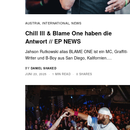
AUSTRIA
INTERNATIONAL
NEWS
,
,
Chill Ill & Blame One haben die
Antwort // EP NEWS
Jahson Rutkowski alias BLAME ONE ist ein MC, Graffiti-
Writer und B-Boy aus San Diego, Kalifornien.…
BY
DANIEL SHAKED
JUNI 23, 2025
1 MIN READ
0 SHARES