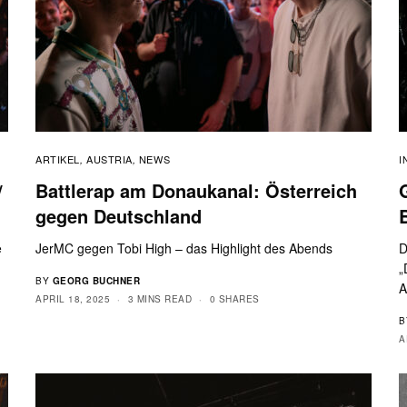
ARTIKEL
AUSTRIA
NEWS
I
,
,
/
Battlerap am Donaukanal: Österreich
gegen Deutschland
e
JerMC gegen Tobi High – das Highlight des Abends
D
„
BY
GEORG BUCHNER
A
APRIL 18, 2025
3 MINS READ
0 SHARES
B
A