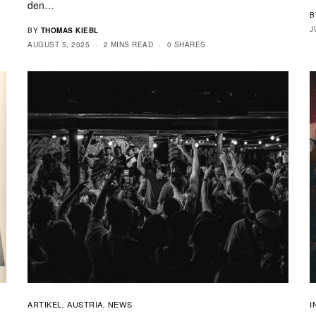
den…
B
J
BY
THOMAS KIEBL
AUGUST 5, 2025
2 MINS READ
0 SHARES
ARTIKEL
AUSTRIA
NEWS
I
,
,