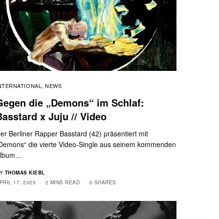
NTERNATIONAL
NEWS
,
Gegen die „Demons“ im Schlaf:
Basstard x Juju // Video
er Berliner Rapper Basstard (42) präsentiert mit
Demons“ die vierte Video-Single aus seinem kommenden
lbum…
Y
THOMAS KIEBL
PRIL 17, 2025
2 MINS READ
0 SHARES