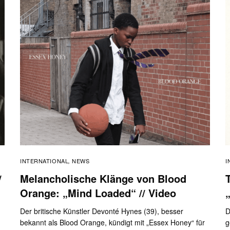
INTERNATIONAL
NEWS
I
,
/
Melancholische Klänge von Blood
T
Orange: „Mind Loaded“ // Video
Der britische Künstler Devonté Hynes (39), besser
D
bekannt als Blood Orange, kündigt mit „Essex Honey“ für
g