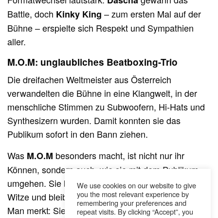
Battle, doch
– zum ersten Mal auf der
Kinky King
Bühne – erspielte sich Respekt und Sympathien
aller.
M.O.M: unglaubliches Beatboxing-Trio
Die dreifachen Weltmeister aus Österreich
verwandelten die Bühne in eine Klangwelt, in der
menschliche Stimmen zu Subwoofern, Hi-Hats und
Synthesizern wurden. Damit konnten sie das
Publikum sofort in den Bann ziehen.
Was
besonders macht, ist nicht nur ihr
M.O.M
Können, sondern auch, wie sie mit dem Publikum
umgehen. Sie binden die Leute mit ein, machen
We use cookies on our website to give
you the most relevant experience by
Witze und bleiben dabei immer locker und echt.
remembering your preferences and
Man merkt: Sie haben Spaß auf der Bühne! Drei
repeat visits. By clicking “Accept”, you