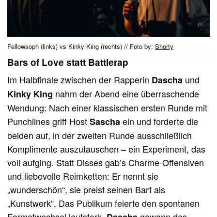
Fellowsoph (links) vs Kinky King (rechts) // Foto by:
Shorty
Bars of Love statt Battlerap
Im Halbfinale zwischen der Rapperin
und
Dascha
nahm der Abend eine überraschende
Kinky King
Wendung: Nach einer klassischen ersten Runde mit
Punchlines griff Host
ein und forderte die
Sascha
beiden auf, in der zweiten Runde ausschließlich
Komplimente auszutauschen – ein Experiment, das
voll aufging. Statt Disses gab’s Charme-Offensiven
und liebevolle Reimketten: Er nennt sie
„wunderschön“, sie preist seinen Bart als
„Kunstwerk“. Das Publikum feierte den spontanen
Formatwechsel lautstark.
gewann das
Dascha