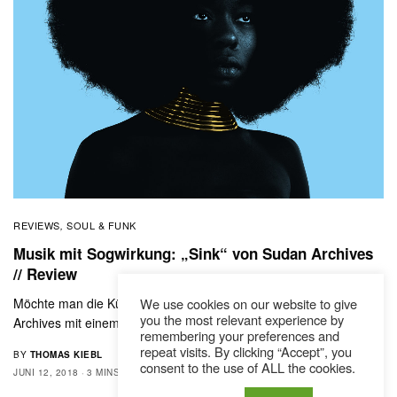
REVIEWS
SOUL & FUNK
,
Musik mit Sogwirkung: „Sink“ von Sudan Archives
// Review
Möchte man die Künstlerbiografie von Brittney Parks aka Sudan
We use cookies on our website to give
you the most relevant experience by
Archives mit einem Wort beschreiben, „Selbstinitiative“…
remembering your preferences and
repeat visits. By clicking “Accept”, you
BY
THOMAS KIEBL
consent to the use of ALL the cookies.
JUNI 12, 2018
3 MINS READ
0 SHARES