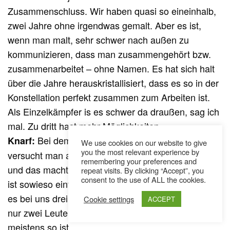
Zusammenschluss. Wir haben quasi so eineinhalb,
zwei Jahre ohne irgendwas gemalt. Aber es ist,
wenn man malt, sehr schwer nach außen zu
kommunizieren, dass man zusammengehört bzw.
zusammenarbeitet – ohne Namen. Es hat sich halt
über die Jahre herauskristallisiert, dass es so in der
Konstellation perfekt zusammen zum Arbeiten ist.
Als Einzelkämpfer is es schwer da draußen, sag ich
mal. Zu dritt hast mehr Möglichkeiten.
Bei dem Step wo wir momentan sind,
Knarf:
We use cookies on our website to give
you the most relevant experience by
versucht man auch größere Kreise zu schließen,
remembering your preferences and
und das macht auch mehr Vielfalt im Arbeiten – und
repeat visits. By clicking “Accept”, you
consent to the use of ALL the cookies.
ist sowieso einfach viel angenehmer. Trotzdem ist
es bei uns drei einfacher und leichter, wenn immer
Cookie settings
ACCEPT
nur zwei Leute miteinander arbeiten, was auch
meistens so ist.