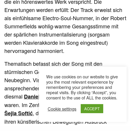
die ein hörenswertes Werk verspricht. Die
Erwartungen werden erfüllt: Der Track erweist sich
als einfühlsame Electro-Soul-Nummer, in der Robert
Summerfields wohlig-warme Gesangsstimme mit
der spärlichen Instrumentalisierung (sorgsam
werden Klavierakkorde im Song eingestreut)
hervorragend harmoniert.
Thematisch befasst sich der Song mit den
stürmischen Gefühlen von Trennung und
We use cookies on our website to give
Neubeginn. Visualisiert wird die Nummer erneut in
you the most relevant experience by
remembering your preferences and
ansprechenden Schwarz-Weiß-Bildern, wofür
repeat visits. By clicking “Accept”, you
diesmal
und
zuständig
Daniel Shaked
Marc Jarabe
consent to the use of ALL the cookies.
waren. Im Zentrum des Videos steht die Tänzerin
Cookie settings
ACCEPT
, die den Worten Summerfields mit
Šejla Softić
ihren künstlerischen Bewegungen Ausdruck
verleiht.