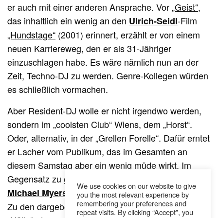
er auch mit einer anderen Ansprache. Vor
„Geist“
,
das inhaltlich ein wenig an den
-Film
Ulrich-Seidl
„Hundstage“
(2001) erinnert, erzählt er von einem
neuen Karriereweg, den er als 31-Jähriger
einzuschlagen habe. Es wäre nämlich nun an der
Zeit, Techno-DJ zu werden. Genre-Kollegen würden
es schließlich vormachen.
Aber Resident-DJ wolle er nicht irgendwo werden,
sondern im „coolsten Club“ Wiens, dem „Horst“.
Oder, alternativ, in der „Grellen Forelle“. Dafür erntet
er Lacher vom Publikum, das im Gesamten an
diesem Samstag aber ein wenig müde wirkt. Im
Gegensatz zu grim, der mit der Stärke eines
We use cookies on our website to give
seine Songs auf die Bühne zaubert.
Michael Myers
you the most relevant experience by
remembering your preferences and
Zu den dargebotenen Nummern gehört auch
repeat visits. By clicking “Accept”, you