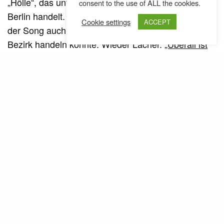
„Hölle“, das unter anderem vom Mietwahnsinn in
consent to the use of ALL the cookies.
Berlin handelt. grim weist eingangs darauf hin, dass
Cookie settings
ACCEPT
der Song auch von der Wohnungssuche im 7.
Bezirk handeln könnte. Wieder Lacher.
„Überall ist
es fast gleich“
, nannte der
4.9.0 Friedhof Chiller
2007 ein Album. grim beweist, dass
Schlafwandler
das keine gänzlich leere Floskel ist.