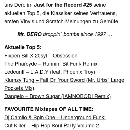
uns Dero im
seine
Just for the Record #25
aktuellen Top 5, die Klassiker seines Vertrauens,
ersten Vinyls und Scratch-Meinungen zu Gemüte.
Mr. DERO
droppin` bombs since 1997 …
Aktuelle Top 5:
Fixpen Sill X 20syl – Obsession
The Pharcyde – Runnin´ Bit Funk Remix
Ledeunff – L.A.D.Y (feat. Phoenix Troy)
Klumzy Tung – Fall On Your Sword (Mr. Urbs´ Large
Pockets Mix)
Dangelo – Brown Sugar (IAMNOBODI Remix)
FAVOURITE Mixtapes OF ALL TIME:
Dj Camilo & Spin One – Underground Funk!
Cut Killer – Hip Hop Soul Party Volume 2