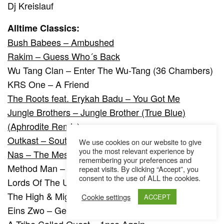
Dj Kreislauf
Alltime Classics:
Bush Babees – Ambushed
Rakim – Guess Who´s Back
Wu Tang Clan – Enter The Wu-Tang (36 Chambers)
KRS One – A Friend
The Roots feat. Erykah Badu – You Got Me
Jungle Brothers – Jungle Brother (True Blue)
(Aphrodite Remix)
Outkast – Southernplayalisticadillacmuzik
We use cookies on our website to give
you the most relevant experience by
Nas – The Message
remembering your preferences and
Method Man – Break Ups 2 Make Ups
repeat visits. By clicking “Accept”, you
consent to the use of ALL the cookies.
Lords Of The Underground – Tic Toc
The High & Mighty – Home Field Advantage
Cookie settings
ACCEPT
Eins Zwo – Gefährliches Halbwissen
A Tribe Called Quest – 1nce Again