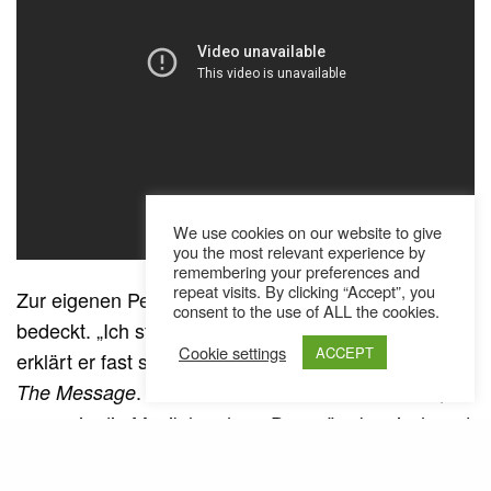
We use cookies on our website to give
you the most relevant experience by
remembering your preferences and
repeat visits. By clicking “Accept”, you
Zur eigenen Person hält sich Karma Art lieber
consent to the use of ALL the cookies.
bedeckt. „Ich steh nicht gerne im Mittelpunkt“,
Cookie settings
ACCEPT
erklärt er fast schon schüchtern im Interview mit
. „Die Leute sehen auch nicht mich,
The Message
wenn sie die Musik horchen. Das wäre komisch und
traurig. Das Beste wäre, wenn sich jeder eine
subjektive Welt schafft, wenn er das hört. Wie ein