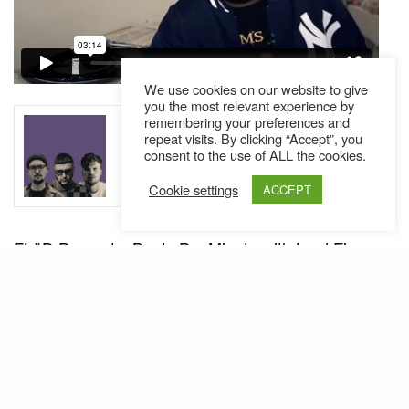
We use cookies on our website to give
you the most relevant experience by
SEE ALSO
remembering your preferences and
AUSTRIA
NEWS
,
repeat visits. By clicking “Accept”, you
Was lange währt, wird endlich gut:
consent to the use of ALL the cookies.
Die Betty Ford Boys melden sich
zurück // Single
Cookie settings
ACCEPT
FLüD Presents: Beats Per Minute with Lord Finesse
from
FLuD Watches
on
Vimeo
.
Ähnliche Posts
Nardwuar gibt selbst ein Interview
Jetzt ist er selbst dran: Nardwuar, der prominente
Musikjournalist, steht Pharrell Rede und Antwort.