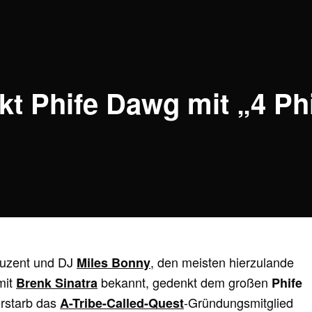
t Phife Dawg mit „4 Phif
duzent und DJ
, den meisten hierzulande
Miles Bonny
mit
bekannt, gedenkt dem großen
Brenk Sinatra
Phife
erstarb das
-Gründungsmitglied
A-Tribe-Called-Quest