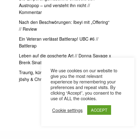
Austropop – und versteht ihn nicht //
Kommentar
Nach den Beschwörungen: Ibeyi mit „Offering“
// Review
Ein Veteran verlässt Battlerap! UBC #6 //
Battlerap
Leben auf die goscherte Art // Donna Savage x
Brenk Sinatra Interview
We use cookies on our website to
Traurig, kürzer und ein bisschen exzessiver //
give you the most relevant
jōshy & Christoh im Interview
experience by remembering your
preferences and repeat visits. By
clicking “Accept”, you consent to the
use of ALL the cookies.
Cookie settings
ACCEPT