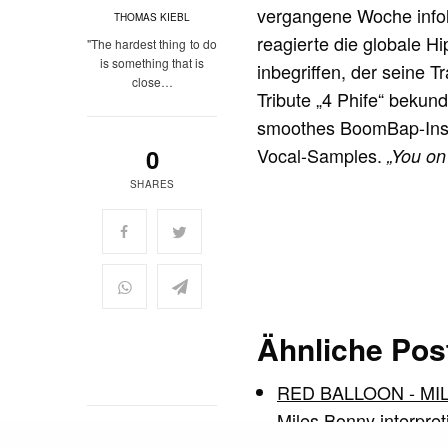
vergangene Woche infol
THOMAS KIEBL
reagierte die globale 
"The hardest thing to do
is something that is
inbegriffen, der seine T
close…
Tribute „4 Phife“ bekun
smoothes BoomBap-Instr
0
Vocal-Samples.
„
You on 
SHARES
Ähnliche Pos
RED BALLOON - MI
Miles Bonny interpret
READ NEXT