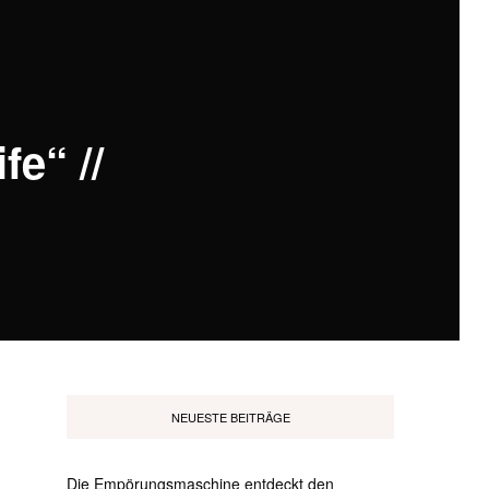
e“ //
NEUESTE BEITRÄGE
Die Empörungsmaschine entdeckt den