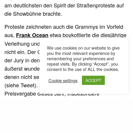
am deutlichsten den Spirit der Straßenproteste auf
die Showbühne brachte.
Proteste zeichneten auch die Grammys im Vorfeld
aus,
etwa boykottierte die diesjährige
Frank Ocean
Verleihung und reichte seine Veröffentlichungen gar
We use cookies on our website to give
nicht ein. Der Grund liegt im seltsamen Gebärden
you the most relevant experience by
remembering your preferences and
der Jury in den vergangenen Jahren, die sich in teils
repeat visits. By clicking “Accept”, you
äußerst wunderlichen Entscheidungen äußerte –
consent to the use of ALL the cookies.
denen nicht selten der Mief des Rassismus anhing
Cookie settings
ACCEPT
(siehe Tweet). Zum Wundern war auch manch
Preisvergabe dieses Jahr, insbesondere
s schwaches Abschneiden (zwei Preise
Beyoncé
bei neun Nominierungen) sorgt für Diskussionsstoff.
Statt Beyoncé war die Britin
die große
Adele
Gewinnerin des vergangenen Abends: Bestes