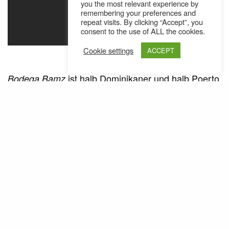
you the most relevant experience by
remembering your preferences and
repeat visits. By clicking “Accept”, you
consent to the use of ALL the cookies.
Cookie settings
ACCEPT
>“]
ist halb Dominikaner und halb Poerto
Bodega Bamz
Ricaner, was unter anderem auch der Grund für
seine enge Freundschaft mit dem kürzlich
verstorbenen
Founder
ist.
A$AP Mob
A$Ap Yams
Nach dem
dachte ich
Strictly 4 My P.A.P.I.Z.
eigentlich, er würde es in die
XXL-Freshman Class
schaffen. Hat er nicht – dafür ist er aber Platz 13 der
vom
Most stylish NY Rappers
Complex
geworden und hat noch ein neues
Magazine
Mixtape gemacht. Das
Tape ist in
Sunday Service