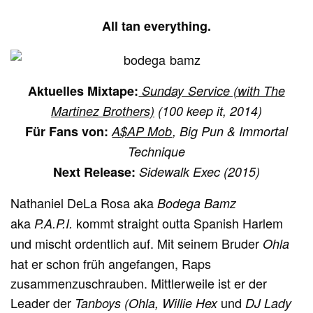
All tan everything.
Aktuelles Mixtape:
Sunday Service (with The
Martinez Brothers)
(100 keep it, 2014)
Für Fans von:
A$AP Mob
, Big Pun & Immortal
Technique
Next Release:
Sidewalk Exec (2015)
Nathaniel DeLa Rosa aka
Bodega Bamz
aka
kommt straight outta Spanish Harlem
P.A.P.I.
und mischt ordentlich auf. Mit seinem Bruder
Ohla
hat er schon früh angefangen, Raps
zusammenzuschrauben. Mittlerweile ist er der
Leader der
und
Tanboys (Ohla, Willie Hex
DJ Lady