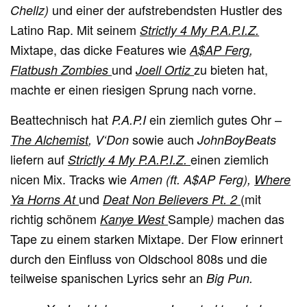
und einer der aufstrebendsten Hustler des
Chellz)
Latino Rap. Mit seinem
Strictly 4 My P.A.P.I.Z.
Mixtape, das dicke Features wie
A$AP Ferg
,
und
zu bieten hat,
Flatbush Zombies
Joell Ortiz
machte er einen riesigen Sprung nach vorne.
Beattechnisch hat
ein ziemlich gutes Ohr –
P.A.P.I
sowie auch
The Alchemist
, V‘Don
JohnBoyBeats
liefern auf
einen ziemlich
Strictly 4 My P.A.P.I.Z.
nicen Mix. Tracks wie
Amen (ft. A$AP Ferg),
Where
und
(mit
Ya Horns At
Deat Non Believers Pt. 2
richtig schönem
Sample
machen das
Kanye West
)
Tape zu einem starken Mixtape.
Der Flow erinnert
durch den Einfluss von Oldschool 808s und die
teilweise spanischen Lyrics sehr an
Big Pun.