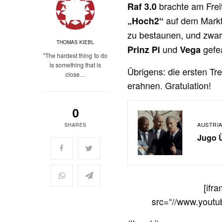
brachte am Frei
Raf 3.0
auf dem Markt
„Hoch2“
zu bestaunen, und zwa
THOMAS KIEBL
und
gefe
Prinz Pi
Vega
"The hardest thing to do
is something that is
Übrigens: die ersten Tr
close…
erahnen. Gratulation!
0
AUSTRI
SHARES
Jugo Ü
[ifr
src=“//www.yout