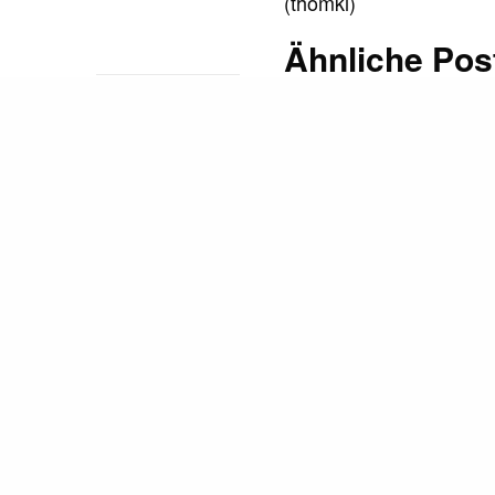
(thomki)
Ähnliche Pos
Prinz Pi - Fähnchen 
READ NEXT
Prinz Pi mit einer w
Der Tony Stark des
HipHop? // Lance
"Kompass ohne Norde
Butters Interview
Prinz Pi - Fähnchen 
Prinz Pi mit einer w
"Kompass ohne Norde
Prinz Pi - Fähnchen 
Prinz Pi mit einer w
"Kompass ohne Norde
TAGS
HOCH2
PRINZ PI