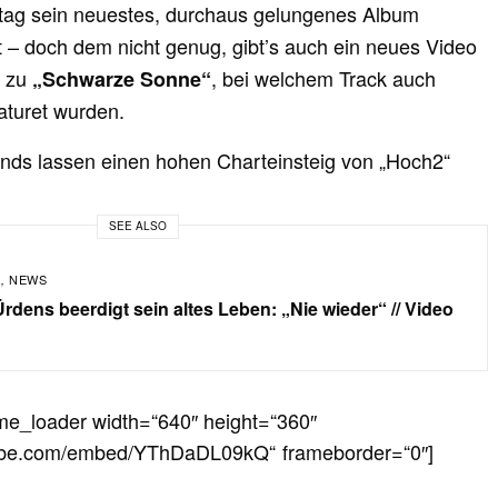
tag sein neuestes, durchaus gelungenes Album
 – doch dem nicht genug, gibt’s auch ein neues Video
r zu
, bei welchem Track auch
„Schwarze Sonne“
aturet wurden.
ends lassen einen hohen Charteinsteig von „Hoch2“
SEE ALSO
A
NEWS
,
rdens beerdigt sein altes Leben: „Nie wieder“ // Video
ame_loader width=“640″ height=“360″
ube.com/embed/YThDaDL09kQ“ frameborder=“0″]