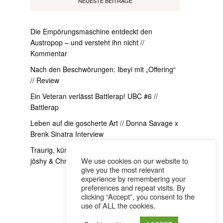
NEUESTE BEITRÄGE
Die Empörungsmaschine entdeckt den
Austropop – und versteht ihn nicht //
Kommentar
Nach den Beschwörungen: Ibeyi mit „Offering“
// Review
Ein Veteran verlässt Battlerap! UBC #6 //
Battlerap
Leben auf die goscherte Art // Donna Savage x
Brenk Sinatra Interview
Traurig, kürzer und ein bisschen exzessiver //
We use cookies on our website to
jōshy & Christoh im Interview
give you the most relevant
experience by remembering your
preferences and repeat visits. By
clicking “Accept”, you consent to the
use of ALL the cookies.