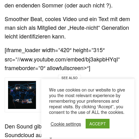
den endenden Sommer (oder auch nicht ?).
Smoother Beat, cooles Video und ein Text mit dem
man sich als Mitglied der „Heute-nicht“ Generation
leicht identifizieren kann.
width=“420″ height=“315″
[iframe_loader
src=“//www.youtube.com/embed/bj3akpbHYqI“
frameborder=“0″ allowfullscreen
>“]
SEE ALSO
AUSTRIA
NEWS
,
We use cookies on our website to give
Auf ein letztes Battle in der Forelle
you the most relevant experience by
remembering your preferences and
UBC #5 // Battlerap
repeat visits. By clicking “Accept”, you
consent to the use of ALL the cookies.
Cookie settings
ACCEPT
Den Sound gibt es dank
Gratis Download
auf
Soundcloud auch gleich zum Mitnehmen.