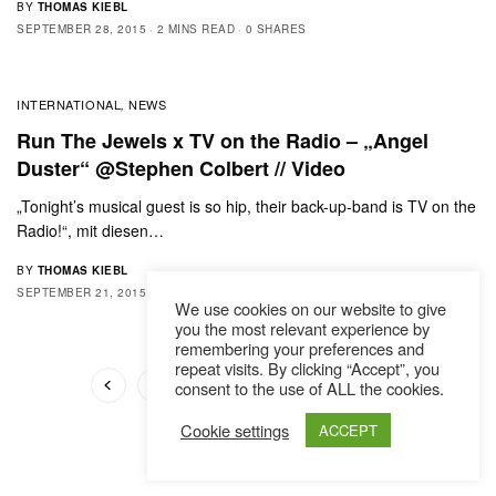
BY
THOMAS KIEBL
SEPTEMBER 28, 2015
2 MINS READ
0 SHARES
INTERNATIONAL
NEWS
,
Run The Jewels x TV on the Radio – „Angel
Duster“ @Stephen Colbert // Video
„Tonight’s musical guest is so hip, their back-up-band is TV on the
Radio!“, mit diesen…
BY
THOMAS KIEBL
SEPTEMBER 21, 2015
1 MIN READ
0 SHARES
We use cookies on our website to give
you the most relevant experience by
remembering your preferences and
repeat visits. By clicking “Accept”, you
consent to the use of ALL the cookies.
1
2
3
4
5
Cookie settings
ACCEPT