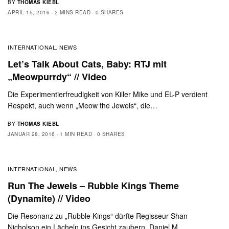
BY
THOMAS KIEBL
APRIL 15, 2016
2 MINS READ
0 SHARES
INTERNATIONAL
NEWS
,
Let’s Talk About Cats, Baby: RTJ mit
„Meowpurrdy“ // Video
Die Experimentierfreudigkeit von Killer Mike und EL-P verdient
Respekt, auch wenn „Meow the Jewels“, die…
BY
THOMAS KIEBL
JANUAR 28, 2016
1 MIN READ
0 SHARES
INTERNATIONAL
NEWS
,
Run The Jewels – Rubble Kings Theme
(Dynamite) // Video
Die Resonanz zu „Rubble Kings“ dürfte Regisseur Shan
Nicholson ein Lächeln ins Gesicht zaubern. Daniel M.…