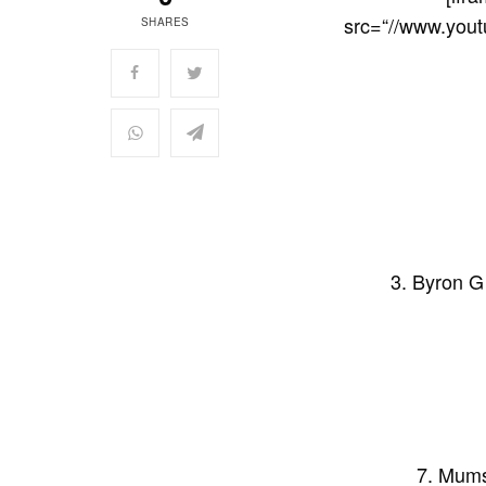
src=“//www.you
SHARES
3. Byron G
7. Mums