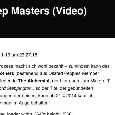
ep Masters (Video)
prozess macht sich wohl bezahlt – zumindest kann das
(bestehend aus Dilated Peoples-Member
rothers
rlegende
, der hier auch zum Mic greift)
The Alchemist
„, so der Titel der gebündelten
ord Steppington
ungen der beiden, kann ab 21.4.2014 käuflich
e man im Auge behalten!
ame_loader width=“640″ height=“360″