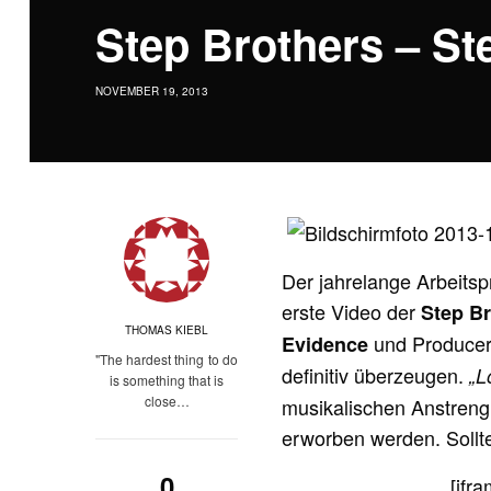
Step Brothers – St
NOVEMBER 19, 2013
Der jahrelange Arbeits
erste Video der
Step B
THOMAS KIEBL
und Produce
Evidence
"The hardest thing to do
definitiv überzeugen.
„L
is something that is
close…
musikalischen Anstreng
erworben werden. Sollt
0
[ifr