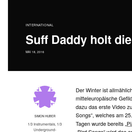
INTERNATIONAL
Suff Daddy holt die
MAI 18, 2016
Der Winter ist allmählic
mitteleuropäische Gefil
dazu das erste Video z
Songs“, welches am 25.
SIMON HUBER
Tagen wurde bereits „
Pi
1/3 Instrumentals, 1/3
Underground-
„Bird Songs“ wird das er