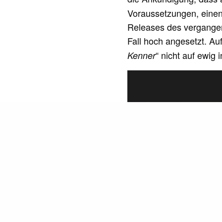
Voraussetzungen, einen 
Releases des vergangen
Fall hoch angesetzt. Au
“ nicht auf ewig
Kenner
READ NEXT
Degenhardt &
Kamikazes:
Verdichtete
Sinnsucheresignatio
n // Video