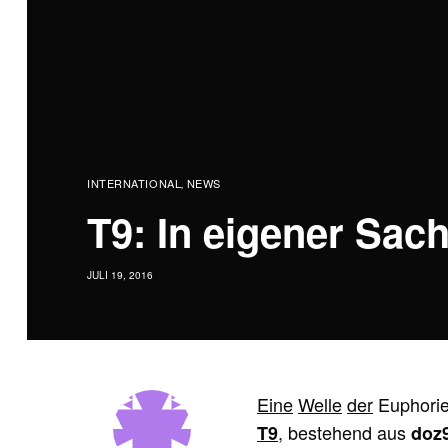
INTERNATIONAL
NEWS
,
T9: In eigener Sach
JULI 19, 2016
Eine
Welle
der
Euphorie
, bestehend aus
T9
doz