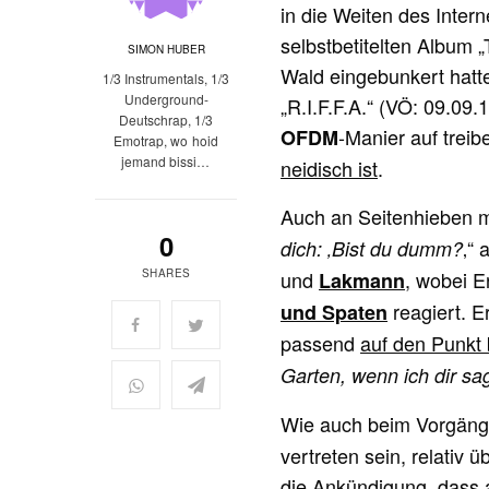
in die Weiten des Inter
selbstbetitelten Album 
SIMON HUBER
Wald eingebunkert hatt
1/3 Instrumentals, 1/3
Underground-
„R.I.F.F.A.“ (VÖ: 09.09
Deutschrap, 1/3
-Manier auf treib
OFDM
Emotrap, wo hoid
jemand bissi…
neidisch ist
.
Auch an Seitenhieben ma
0
‚“ 
dich: ‚Bist du dumm?
SHARES
und
, wobei E
Lakmann
reagiert. 
und Spaten
passend
auf den Punkt 
Garten, wenn ich dir sa
Wie auch beim Vorgän
vertreten sein, relativ
die Ankündigung, dass