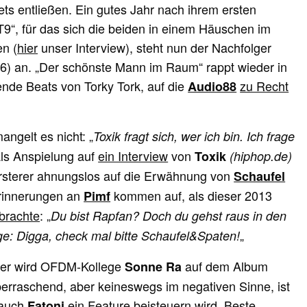
nets entließen. Ein gutes Jahr nach ihrem ersten
„T9“, für das sich die beiden in einem Häuschen im
en (
hier
unser Interview), steht nun der Nachfolger
.16) an. „Der schönste Mann im Raum“ rappt wieder in
ende Beats von Torky Tork, auf die
zu Recht
Audio88
ngelt es nicht: „
Toxik fragt sich, wer ich bin. Ich frage
als Anspielung auf
ein Interview
von
Toxik
(hiphop.de)
rsterer ahnungslos auf die Erwähnung von
Schaufel
Erinnerungen an
kommen auf, als dieser 2013
Pimf
brachte
: „
Du bist Rapfan? Doch du gehst raus in den
„
ge: Digga, check mal bitte Schaufel&Spaten!
ger wird OFDM-Kollege
auf dem Album
Sonne Ra
 überraschend, aber keineswegs im negativen Sinne, ist
 auch
ein Feature beisteuern wird. Beste
Fatoni