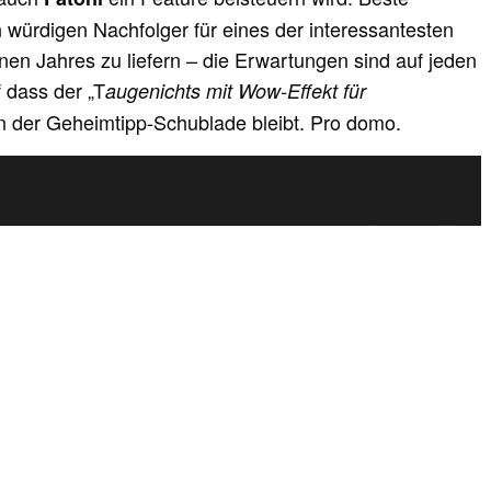
würdigen Nachfolger für eines der interessantesten
en Jahres zu liefern – die Erwartungen sind auf jeden
f dass der „T
augenichts mit Wow-Effekt für
 in der Geheimtipp-Schublade bleibt. Pro domo.
P
l
a
y