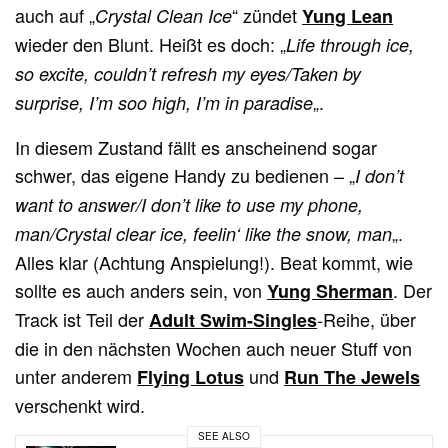
auch auf „
“ zündet
Crystal Clean Ice
Yung Lean
wieder den Blunt. Heißt es doch: „
Life through ice,
so excite, couldn’t refresh my eyes/
Taken by
„.
surprise, I’m soo high, I’m in paradise
In diesem Zustand fällt es anscheinend sogar
schwer, das eigene Handy zu bedienen – „
I don’t
want to answer/I don’t like to use my phone,
„.
man/Crystal clear ice, feelin‘ like the snow, man
Alles klar (Achtung Anspielung!). Beat kommt, wie
sollte es auch anders sein, von
. Der
Yung Sherman
Track ist Teil der
-Reihe, über
Adult Swim-Singles
die in den nächsten Wochen auch neuer Stuff von
unter anderem
und
Flying Lotus
Run The Jewels
verschenkt wird.
SEE ALSO