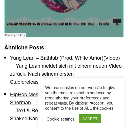
Ähnliche Posts
Yung Lean – Bathtub (Prod. White Amor)(Video)
Yung Lean meldet sich mit einem neuen Video
zurück. Nach seinem ersten
Studiorelease Unknown Memory ein Video…
We use cookies on our website to give
you the most relevant experience by
HipHop Message #21: Yung Lean and Yung
remembering your preferences and
Sherman
repeat visits. By clicking “Accept”, you
consent to the use of ALL the cookies.
Text & Redaktion: Hemma Bergner, Daniel
Shaked Kamera & Schnitt: Ibrahim Yildiz Yung…
Cookie settings
ACCEPT