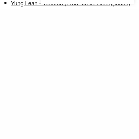
Yung Lean – Bathtub (Prod. White Amor)(Video)
Yung Lean meldet sich mit einem neuen Video
zurück. Nach seinem ersten
Studiorelease Unknown Memory ein Video…
TAGS
ADULT SWIM
SAD BOYS
YUNG LEAN
YUNG SHERMAN
THOMAS KIEBL
"The hardest thing to do is something that is close to nothing"
(Marina Abramović)