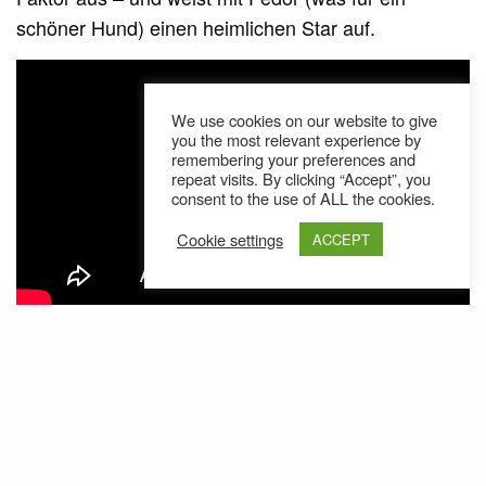
schöner Hund) einen heimlichen Star auf.
We use cookies on our website to give
you the most relevant experience by
remembering your preferences and
repeat visits. By clicking “Accept”, you
consent to the use of ALL the cookies.
Cookie settings
ACCEPT
„Leben II“ erscheint am 15.01.2015
.
Ähnliche Posts
Azad Right - 6:30 (Video)
Azad Rights neues Projekt "For the Hopeful" steht