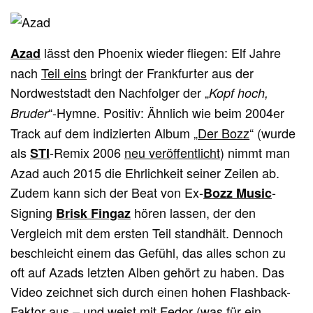
lässt den Phoenix wieder fliegen: Elf Jahre
Azad
nach
Teil eins
bringt der Frankfurter aus der
Nordweststadt den Nachfolger der „
Kopf hoch,
“-Hymne. Positiv: Ähnlich wie beim 2004er
Bruder
Track auf dem indizierten Album „
Der Bozz
“ (wurde
als
-Remix 2006
neu veröffentlicht
) nimmt man
STI
Azad auch 2015 die Ehrlichkeit seiner Zeilen ab.
Zudem kann sich der Beat von Ex-
-
Bozz Music
Signing
hören lassen, der den
Brisk Fingaz
Vergleich mit dem ersten Teil standhält. Dennoch
beschleicht einem das Gefühl, das alles schon zu
oft auf Azads letzten Alben gehört zu haben. Das
Video zeichnet sich durch einen hohen Flashback-
Faktor aus – und weist mit Fedor (was für ein