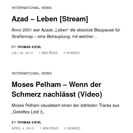
INTERNATIONAL
NEWS
,
Azad – Leben [Stream]
Anno 2001 war Azads „Leben“ die absolute Blaupause für
Straßenrap – eine Behauptung, mit welcher…
BY
THOMAS KIEBL
JULI 29, 2013
1 MIN READ
0 SHARES
INTERNATIONAL
NEWS
,
Moses Pelham – Wenn der
Schmerz nachlässt (Video)
Moses Pelham visualisiert einen der stärksten Tracks aus
„Geteiltes Leid 3„.
BY
THOMAS KIEBL
APRIL 4, 2013
1 MIN READ
0 SHARES