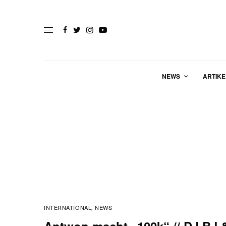
NEWS
ARTIKE
INTERNATIONAL
NEWS
,
Antwon macht „100k“ // DJ BJ 