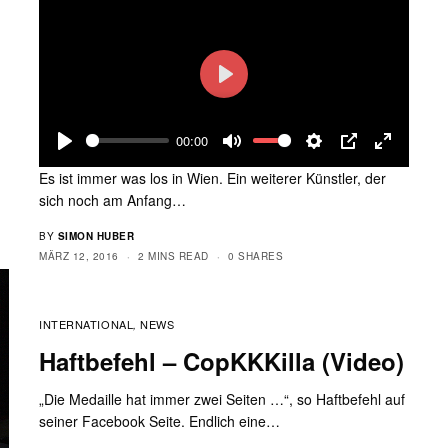
Play
00:00
Play
Mute
Settings
PIP
Enter
Es ist immer was los in Wien. Ein weiterer Künstler, der
fullscreen
sich noch am Anfang…
BY
SIMON HUBER
MÄRZ 12, 2016
2 MINS READ
0 SHARES
INTERNATIONAL
NEWS
,
Haftbefehl – CopKKKilla (Video)
„Die Medaille hat immer zwei Seiten …“, so Haftbefehl auf
seiner Facebook Seite. Endlich eine…