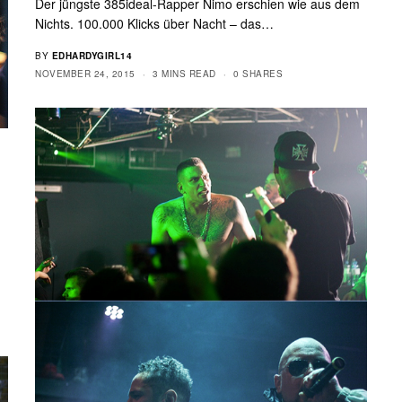
Der jüngste 385ideal-Rapper Nimo erschien wie aus dem
Nichts. 100.000 Klicks über Nacht – das…
BY
EDHARDYGIRL14
NOVEMBER 24, 2015
3 MINS READ
0 SHARES