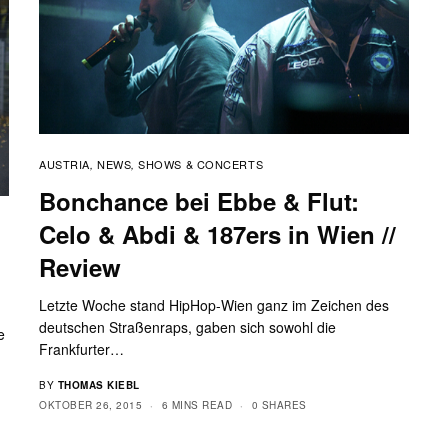
AUSTRIA
NEWS
SHOWS & CONCERTS
,
,
Bonchance bei Ebbe & Flut:
Celo & Abdi & 187ers in Wien //
Review
Letzte Woche stand HipHop-Wien ganz im Zeichen des
deutschen Straßenraps, gaben sich sowohl die
e
Frankfurter…
BY
THOMAS KIEBL
OKTOBER 26, 2015
6 MINS READ
0 SHARES