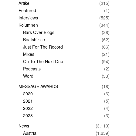
Artikel
(215)
Featured
(1)
Interviews
(525)
Kolumnen
(344)
Bars Over Blogs
(28)
Beatshizzle
(62)
Just For The Record
(66)
Mixes
(21)
On To The Next One
(94)
Podcasts
(2)
Word
(33)
MESSAGE AWARDS
(18)
2020
(6)
2021
(5)
2022
(4)
2023
(3)
News
(3.110)
Austria
(1.259)