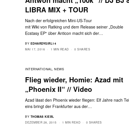
LIBRA MIX + TOUR
Nach der erfolgreichen Mini-US-Tour
mit Wiki von Ratking und dem Release seiner „Double
Ecstasy EP“ über Anticon macht sich der…
BY
EDHARDYGIRL14
MAI 17, 2016
1 MIN READ
0 SHARES
INTERNATIONAL
NEWS
,
Flieg wieder, Homie: Azad mit
„Phoenix II“ // Video
Azad lässt den Phoenix wieder fliegen: Elf Jahre nach Tei
eins bringt der Frankfurter aus der…
BY
THOMAS KIEBL
DEZEMBER 26, 2015
1 MIN READ
0 SHARES