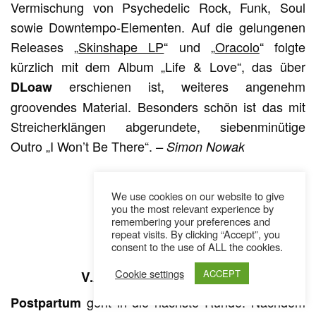
Vermischung von Psychedelic Rock, Funk, Soul
sowie Downtempo-Elementen. Auf die gelungenen
Releases „
Skinshape LP
“ und „
Oracolo
“ folgte
kürzlich mit dem Album „Life & Love“, das über
erschienen ist, weiteres angenehm
DLoaw
groovendes Material. Besonders schön ist das mit
Streicherklängen abgerundete, siebenminütige
Outro „I Won’t Be There“.
– Simon Nowak
We use cookies on our website to give
you the most relevant experience by
remembering your preferences and
repeat visits. By clicking “Accept”, you
consent to the use of ALL the cookies.
Cookie settings
ACCEPT
V.A. – Postpartum Vol. 2
geht in die nächste Runde. Nachdem
Postpartum