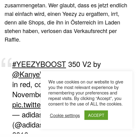
zusammengetan. Wer glaubt, dass es jetzt endlich
mal einfach wird, einen Yeezy zu ergattern, irrt,
denn alle Shops, die ihn in Österreich im Laden
stehen haben, verlosen das Verkaufsrecht per
Raffle.
#YEEZYBOOST
350 V2 by
@KanyeWest
. Launching globally
We use cookies on our website to give
in red, copper and green on
you the most relevant experience by
November 23rd.
remembering your preferences and
repeat visits. By clicking “Accept”, you
pic.twitter.com/LoSlHZktIq
consent to the use of ALL the cookies.
— adidas Originals
Cookie settings
ACCEPT
(@adidasoriginals)
18. November
2016