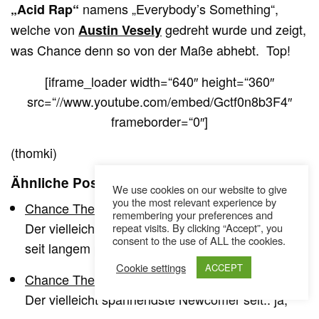
namens „Everybody’s Something“,
„Acid Rap“
welche von
gedreht wurde und zeigt,
Austin Vesely
was Chance denn so von der Maße abhebt. Top!
[iframe_loader width=“640″ height=“360″
src=“//www.youtube.com/embed/Gctf0n8b3F4″
frameborder=“0″]
(thomki)
Ähnliche Posts
We use cookies on our website to give
you the most relevant experience by
Chance The Rapper live @Art Basel
remembering your preferences and
Der vielleicht spannendste Newcomer seit.. ja,
repeat visits. By clicking “Accept”, you
consent to the use of ALL the cookies.
seit langem präsentiert auf der Art Basel (die in…
Cookie settings
ACCEPT
Chance The Rapper live @Art Basel
Der vielleicht spannendste Newcomer seit.. ja,