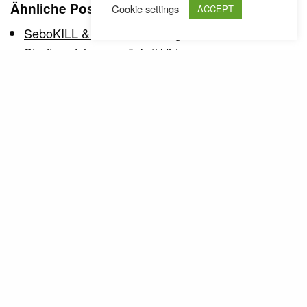
Ähnliche Posts
Cookie settings
ACCEPT
SeboKILL & Queroland bringen den
Stadtrandslang zurück // Video
2010 ist mit "Stadtrandslang" die erste
Zusammenarbeit der Wiener Rapper SeboKILL
und Queroland (damals noch…
Trinkhallenromantik 2.0 // Video
Gibmafuffi gewährt uns einen ersten Einblick in
die anstehende LP "Spielschulden", welche am
29.01. erscheinen…
SeboKILL & Queroland bringen den
Stadtrandslang zurück // Video
2010 ist mit "Stadtrandslang" die erste
Zusammenarbeit der Wiener Rapper SeboKILL
und Queroland (damals noch…