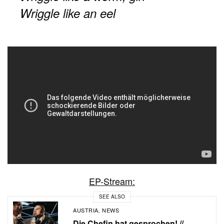
Wriggle like an eel
EP-Stream:
SEE ALSO
AUSTRIA
NEWS
,
Die Chefin hat gesprochen! //