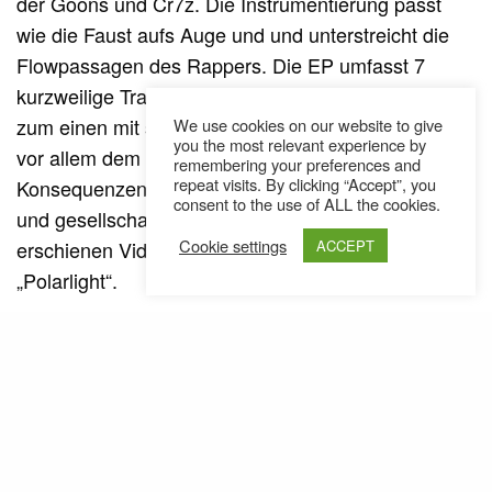
der Goons und Cr7z. Die Instrumentierung passt
wie die Faust aufs Auge und und unterstreicht die
Flowpassagen des Rappers. Die EP umfasst 7
kurzweilige Tracks, in denen er sich wie gewohnt
zum einen mit seiner eigenen Vergangenheit und
We use cookies on our website to give
you the most relevant experience by
vor allem dem raschen Aufstieg und dessen
remembering your preferences and
repeat visits. By clicking “Accept”, you
Konsequenzen auseinandersetzt, aber auch szene-
consent to the use of ALL the cookies.
und gesellschaftskritische Töne anschlägt. Bislang
Cookie settings
erschienen Videos zu den Tracks „Hax“ und
ACCEPT
„Polarlight“.