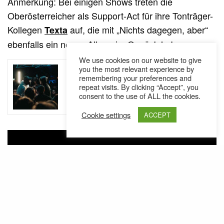
Anmerkung: Bei einigen Shows treten die
Oberösterreicher als Support-Act für ihre Tonträger-
Kollegen
auf, die mit „Nichts dagegen, aber“
Texta
ebenfalls ein neues Album im Gepäck haben.
We use cookies on our website to give
SEE ALSO
you the most relevant experience by
NEWS
remembering your preferences and
Acapella ohne Gnade bei der
repeat visits. By clicking “Accept”, you
consent to the use of ALL the cookies.
UBC#2 // Battlerap
Cookie settings
ACCEPT